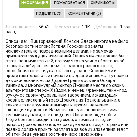
ИНФОРМАЦИЯ
ПОЖАЛОВАТЬСЯ
СКРИНШОТЫ
ПОДЕЛИТЬСЯ
КОММЕНТАРИИ (0)
Длительность:
56:41
Просмотров:
1.1K
Добавлено:
1 год
назад
Описание:
Викторианский Лондон. Здесь никогда не было
безопасности и спокойствия. Горожане заняты
исключительно повседневными делами, не замечая
признаков грядущих изменений. Однако им следовало бы
стать повнимательней, потому что на улицах британской
столицы собирается нечисть самого разного толка,
способная навести ужас на кого угодно. Со многими из
представителей этой нечисти вы давно знакомы: тут вам и
демонический юноша Дориан Грей из романа Оскара
Уайльда, и многомудрый доктор Джекил вместе со своим
альтер-эго мистером Хайдом, и немец Франкенштейн «под
ручку» со своим чудовищным творением, и жаждущий
крови великолепный граф Дракула из Трансильвании, а
также его подручные-вампиры и другие, не менее
зловещие сущности. Начиная охоту за человеческими
телами и душами, все они делят Лондон между собой.
Люди боятся выходить из домов, а тёмные негодяи
попросту развлекаются, не раздумывая о том, что рано или
поздно должна прийти расплата за все их злодеяния. И вот
об этой беде узнают охотники, всю свою жизнь