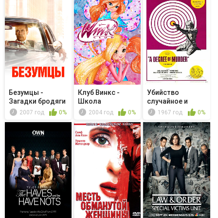
Безумцы -
Клуб Винкс -
Убийство
Загадки бродяги
Школа
случайное и
волшебниц - The
преднамеренное
2007 год
0%
2004 год
0%
1967 год
0%
Al...