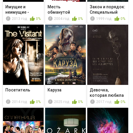
Имущие и
Месть
Закон и порядок:
неимущие -
обманутой
Специальный
"Hanna's Tea&...
женщины
корпус -...
2013 год
0%
2004 год
0%
1999 год
0%
Посетитель
Каруза
Девочка,
которая любила
играть со спи...
2014 год
0%
2025 год
0%
2017 год
0%