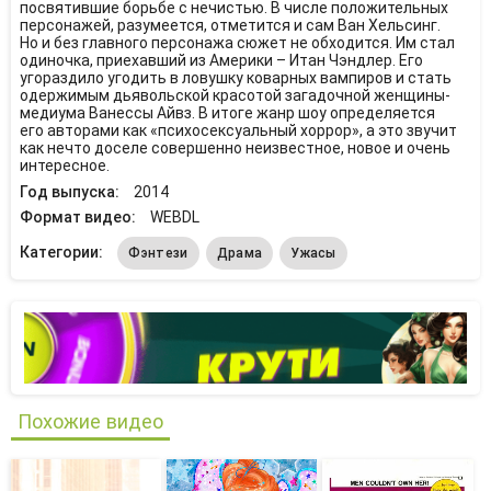
посвятившие борьбе с нечистью. В числе положительных
персонажей, разумеется, отметится и сам Ван Хельсинг.
Но и без главного персонажа сюжет не обходится. Им стал
одиночка, приехавший из Америки – Итан Чэндлер. Его
угораздило угодить в ловушку коварных вампиров и стать
одержимым дьявольской красотой загадочной женщины-
медиума Ванессы Айвз. В итоге жанр шоу определяется
его авторами как «психосексуальный хоррор», а это звучит
как нечто доселе совершенно неизвестное, новое и очень
интересное.
Год выпуска:
2014
Формат видео:
WEBDL
Категории:
Фэнтези
Драма
Ужасы
Похожие видео