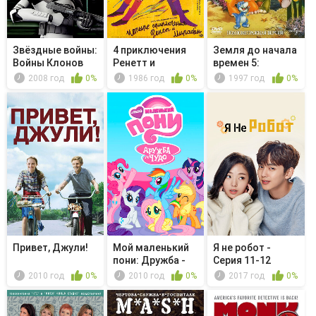
Звёздные войны:
4 приключения
Земля до начала
Войны Клонов
Ренетт и
времен 5:
Мирабель
Таинственны...
2008 год
0%
1986 год
0%
1997 год
0%
Привет, Джули!
Мой маленький
Я не робот -
пони: Дружба -
Серия 11-12
это чудо...
2010 год
0%
2010 год
0%
2017 год
0%