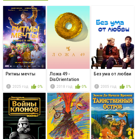
Ритмы мечты
Ложа 49 -
Без ума от любви
DisOrientation
2025 год
0%
2018 год
0%
2005 год
0%