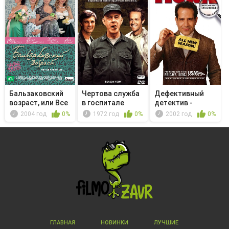
Бальзаковский
Чертова служба
Дефективный
возраст, или Все
в гoспитале
детектив -
мужики...
M*A*S*H - ...
Мистер Монк и ...
2004 год
0%
1972 год
0%
2002 год
0%
ГЛАВНАЯ
НОВИНКИ
ЛУЧШИЕ