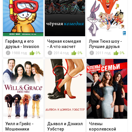
Гарфилд и его
Черная комедия
Луни Тюнз шоу -
друзья - Invasion
- А что насчет
Лучшие друзья
of th...
Гэри?
во времени
1988 год
0%
2014 год
0%
2011 год
0%
Уилл и Грейс -
Дьявол и Дэниэл
Члены
Мошенники
Уэбстер
королевской