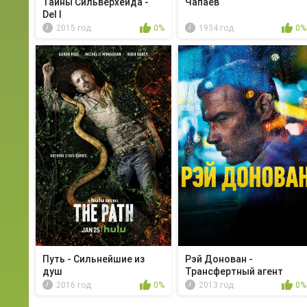
Тайны Сильверхёйда -
Чапаев
Del I
2015 год
0%
1934 год
0%
Путь - Сильнейшие из
Рэй Донован -
душ
Трансфертный агент
2016 год
0%
2013 год
0%