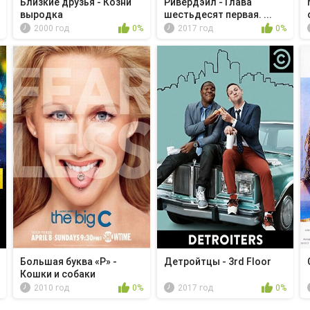
Близкие друзья - Козни
Ривердэйл - Глава
выродка
шестьдесят первая. ...
2000 год
0%
2017 год
0%
Большая буква «Р» -
Детройтцы - 3rd Floor
Кошки и собаки
2010 год
0%
2017 год
0%