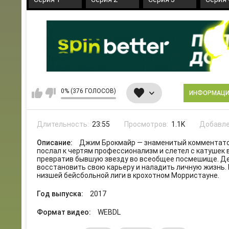
0% (376 ГОЛОСОВ)
ИНФОРМАЦ
Длительность:
23:55
Просмотров:
1.1K
Добавле
Описание:
Джим Брокмайр — знаменитый комментатор 
послал к чертям профессионализм и слетел с катушек 
превратив бывшую звезду во всеобщее посмешище. Де
восстановить свою карьеру и наладить личную жизнь.
низшей бейсбольной лиги в крохотном Морристауне.
Год выпуска:
2017
Формат видео:
WEBDL