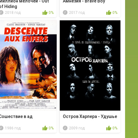
Миллион мелочей - Out
Амнезия - Brave Boy
of Hiding
2018 год
0%
2017 год
0%
Сошествие в ад
Остров Харпера - Удушье
1986 год
0%
2009 год
0%