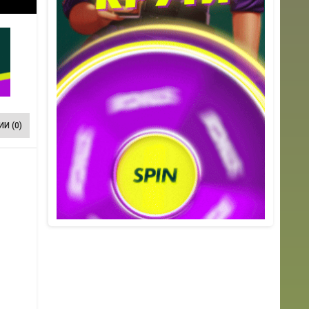
И (0)