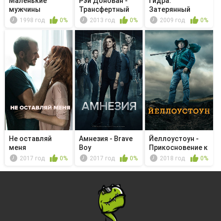
Маленькие
Рэй Донован -
Гидра:
мужчины
Трансфертный
Затерянный
агент
остров
1998 год
0%
2013 год
0%
2009 год
0%
Не оставляй
Амнезия - Brave
Йеллоустоун -
меня
Boy
Прикосновение к
врагу
2017 год
0%
2017 год
0%
2018 год
0%