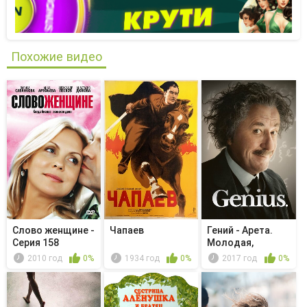
Похожие видео
Слово женщине -
Чапаев
Гений - Арета.
Серия 158
Молодая,
одаренная и ч...
2010 год
0%
1934 год
0%
2017 год
0%