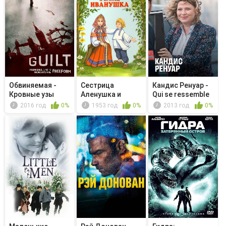
Обвиняемая -
Сестрица
Кандис Ренуар -
Кровные узы
Аленушка и
Qui se ressemble
братец Иванушка
s'as...
2016 год
0%
1953 год
0%
2013 год
0%