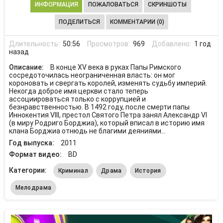
ИНФОРМАЦИЯ
ПОЖАЛОВАТЬСЯ
СКРИНШОТЫ
ПОДЕЛИТЬСЯ
КОММЕНТАРИИ (0)
Длительность:
50:56
Просмотров:
969
Добавлено:
1 год
назад
Описание:
В конце XV века в руках Папы Римского
сосредоточилась неограниченная власть: он мог
короновать и свергать королей, изменять судьбу империй.
Некогда доброе имя церкви стало теперь
ассоциироваться только с коррупцией и
безнравственностью. В 1492 году, после смерти папы
Иннокентия VIII, престол Святого Петра занял Александр VI
(в миру Родриго Борджиа), который вписал в историю имя
клана Борджиа отнюдь не благими деяниями…
Год выпуска:
2011
Формат видео:
BD
Категории:
Криминал
Драма
История
Мелодрама