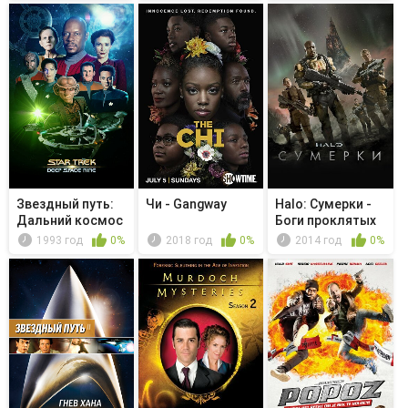
Звездный путь:
Чи - Gangway
Halo: Сумерки -
Дальний космос
Боги проклятых
9 - Пер...
1993 год
0%
2018 год
0%
2014 год
0%