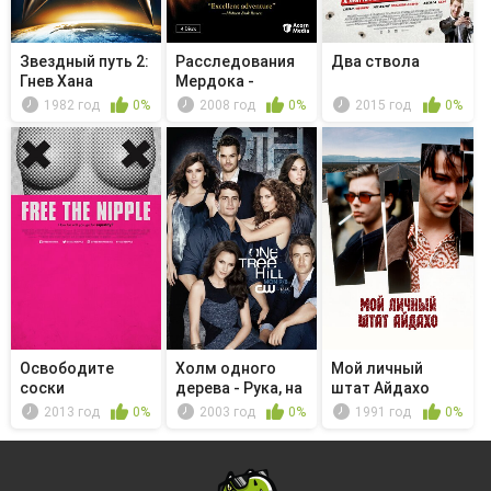
Звездный путь 2:
Расследования
Два ствола
Гнев Хана
Мердока -
Давайте
1982 год
0%
2008 год
0%
2015 год
0%
спросим
Освободите
Холм одного
Мой личный
соски
дерева - Рука, на
штат Айдахо
которую...
2013 год
0%
2003 год
0%
1991 год
0%