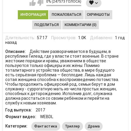
0% (247573 ГОЛОСА)
ИНФОРМАЦИЯ
ПОЖАЛОВАТЬСЯ
СКРИНШОТЫ
ПОДЕЛИТЬСЯ
КОММЕНТАРИИ (0)
Длительность:
57:17
Просмотров:
1.0K
Добавлено:
1 год
назад
Описание:
Действие разворачивается в будущем, в
республике Гилеад, где у власти стоят военные. В стране
жестокие порядки и нравы, уважением в обществе
пользуются только офицеры и их жёны. Помимо
тоталитарного устройства общества, в мире будущего
есть серьёзная проблема — бесплодие. Лишь каждая
сотая женщина способна к воспроизведению потомства.
Чтобы продолжить офицерский род, семьи берут в дом
служанку - суррогатную мать из числа простых женщин,
способных к деторождению. Исполнив долг, служанка
должна расстаться со своим ребёнком и перейти на
службу к новым хозяевам.
Год выпуска:
2017
Формат видео:
WEBDL
Категории:
Фантастика
Триллер
Драма