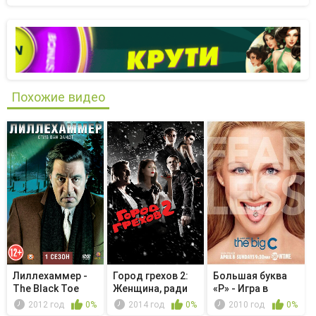
Похожие видео
Лиллехаммер -
Город грехов 2:
Большая буква
The Black Toe
Женщина, ради
«Р» - Игра в
которой...
машинки
2012 год
0%
2014 год
0%
2010 год
0%