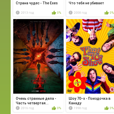
Страна чудес - The Exes
Чтo тебя не убивает
2013 год
0%
2008 год
0%
Очень странные дела -
Шоу 70−х - Поездочка в
Часть четвертая...
Канаду
2016 год
0%
1998 год
0%