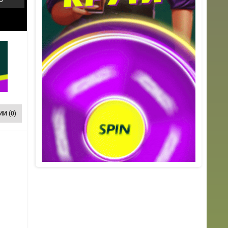
И (0)