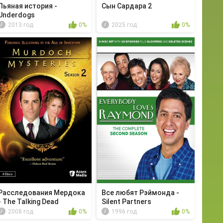
Пьяная история -
Сын Сардара 2
Underdogs
2013 год
0%
2025 год
0%
Расследования Мердока
Все любят Рэймонда -
- The Talking Dead
Silent Partners
2008 год
0%
1996 год
0%