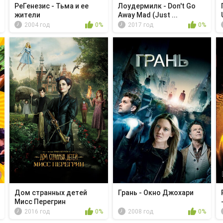
РеГенезис - Тьма и ее
Лоудермилк - Don't Go
жители
Away Mad (Just ...
2004 год
0%
2017 год
0%
Дом странных детей
Грань - Окно Джохари
Мисс Перегрин
2016 год
0%
2008 год
0%