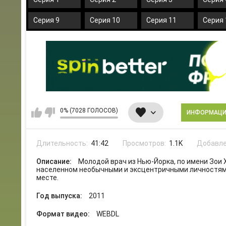
Серия 9
Серия 10
Серия 11
Серия 
0% (7028 ГОЛОСОВ)
ИНФОРМАЦ
Длительность:
41:42
Просмотров:
1.1K
Добавле
Описание:
Молодой врач из Нью-Йорка, по имени Зои 
населенном необычными и эксцентричными личностями
месте.
Год выпуска:
2011
Формат видео:
WEBDL