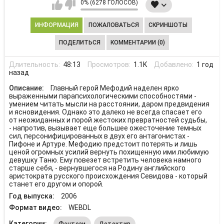
0% (6278 ГОЛОСОВ)
ИНФОРМАЦИЯ
ПОЖАЛОВАТЬСЯ
СКРИНШОТЫ
ПОДЕЛИТЬСЯ
КОММЕНТАРИИ (0)
Длительность:
48:13
Просмотров:
1.1K
Добавлено:
1 год
назад
Описание:
Главный герой Мефодий наделен ярко
выраженными парапсихологическими способностями -
умением читать мысли на расстоянии, даром предвидения
и ясновидения. Однако это далеко не всегда спасает его
от неожиданных и порой жестоких превратностей судьбы,
- напротив, вызывает еще большее ожесточение темных
сил, персонифицированных в двух его антагонистах -
Пифоне и Артуре. Мефодию предстоит потерять и лишь
ценой огромных усилий вернуть похищенную ими любимую
девушку Таню. Ему повезет встретить человека намного
старше себя, - вернувшегося на Родину английского
аристократа русского происхождения Севидова - который
станет его другом и опорой.
Год выпуска:
2006
Формат видео:
WEBDL
Категории:
Фэнтези
Детектив