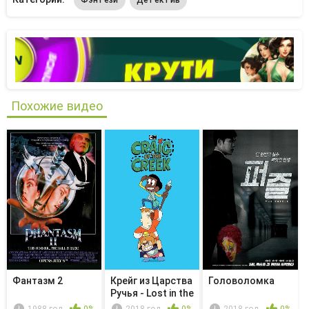
Похожие видео
Фантазм 2
Крейг из Царства
Головоломка
Ручья - Lost in the
...
1988 год
0%
2018 год
0%
2018 год
0%