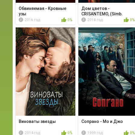
Обвиняемая - Кровные
Дом цветов -
узы
CRISANTEMO, (Símb.
dolor)
2016 год
0%
2018 год
0%
Виноваты звезды
Сопрано - Мо и Джо
2014 год
0%
1999 год
0%