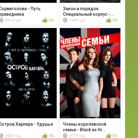
Сорвиголова - Путь
Закон и порядок:
праведника
Специальный корпус -...
2015 год
0%
1999 год
0%
Остров Харпера - Удушье
Члены королевской
семьи - Black as Hi...
2009 год
0%
2015 год
0%