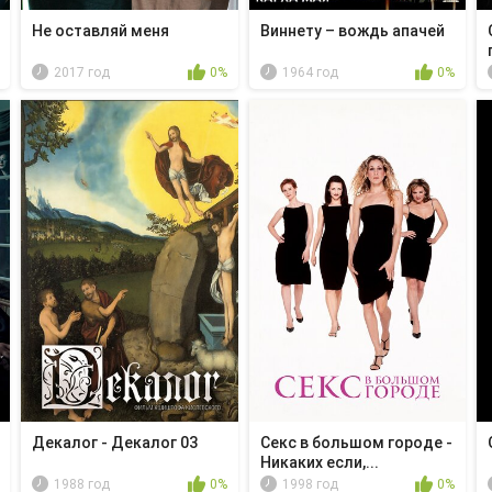
Не оставляй меня
Виннету – вождь апачей
2017 год
0%
1964 год
0%
Декалог - Декалог 03
Секс в большом городе -
Никаких если,...
1988 год
0%
1998 год
0%