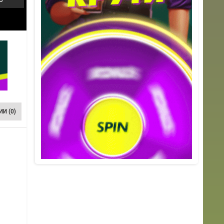
И (0)