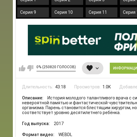
Серия 9
Серия 10
Серия 11
Серия 
0% (250820 ГОЛОСОВ)
ИНФОРМАЦ
Длительность:
43:18
Просмотров:
1.0K
Добавле
Описание:
История молодого талантливого врача с 
невероятной памятью и фантастической чувствительн
организма. Парень становится блестящим хирургом, но 
соответствует уровню десятилетнего ребёнка.
Год выпуска:
2017
Формат видео:
WEBDL