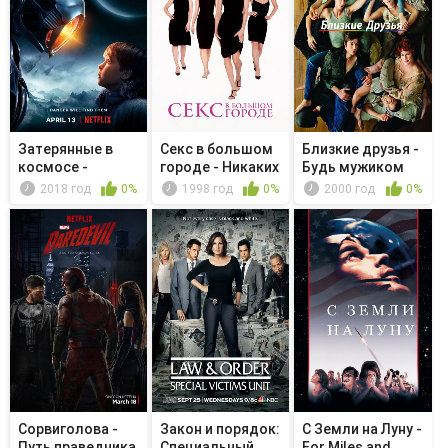
Затерянные в
Секс в большом
Близкие друзья -
космосе -
городе - Никаких
Будь мужиком
Девяносто семь
если,...
2018 год
0%
1998 год
0%
2000 год
0%
Сорвиголова -
Закон и порядок:
С Земли на Луну -
Путь праведника
Специальный
For Miles and