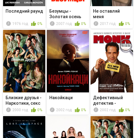
Последний раунд
Безумцы -
Не оставляй
Золотая осень
меня
1976 год
0%
2007 год
0%
2017 год
0%
Близкие друзья -
Накойкаци
Дефективный
Наркотики, секс
детектив -
и ложь
Мистер Монк и ...
2000 год
0%
2002 год
0%
2002 год
0%