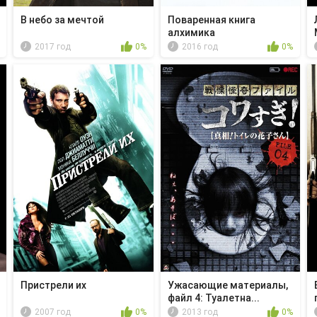
В небо за мечтой
Поваренная книга
алхимика
2017 год
0%
2016 год
0%
Пристрели их
Ужасающие материалы,
файл 4: Туалетна...
2007 год
0%
2013 год
0%