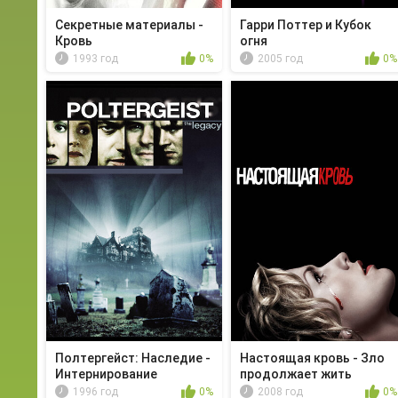
Секретные материалы -
Гарри Поттер и Кубок
Кровь
огня
1993 год
0%
2005 год
0%
Полтергейст: Наследие -
Настоящая кровь - Зло
Интернирование
продолжает жить
1996 год
0%
2008 год
0%