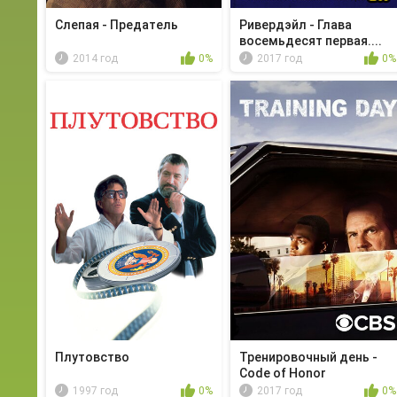
Слепая - Предатель
Ривердэйл - Глава
восемьдесят первая....
2014 год
0%
2017 год
0%
Плутовство
Тренировочный день -
Code of Honor
1997 год
0%
2017 год
0%