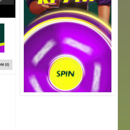
И (0)