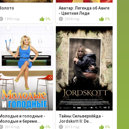
Золото
Аватар: Легенда об Аанге
- Цветная Леди
1993 год
0%
2004 год
0%
Молодые и голодные -
Тайны Сильверхёйда -
Молодые и береме...
Jordskott II: De...
2014 год
0%
2015 год
0%