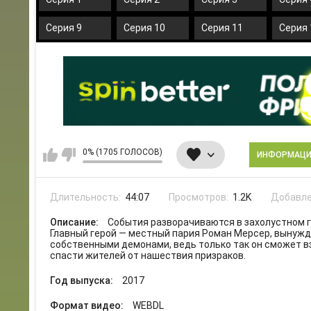
Серия 9
Серия 10
Серия 11
Серия 
0% (1705 ГОЛОСОВ)
ИНФОРМАЦ
Длительность:
44:07
Просмотров:
1.2K
Добавле
Описание:
События разворачиваются в захолустном 
Главный герой — местный пария Роман Мерсер, вынуж
собственными демонами, ведь только так он сможет в
спасти жителей от нашествия призраков.
Год выпуска:
2017
Формат видео:
WEBDL