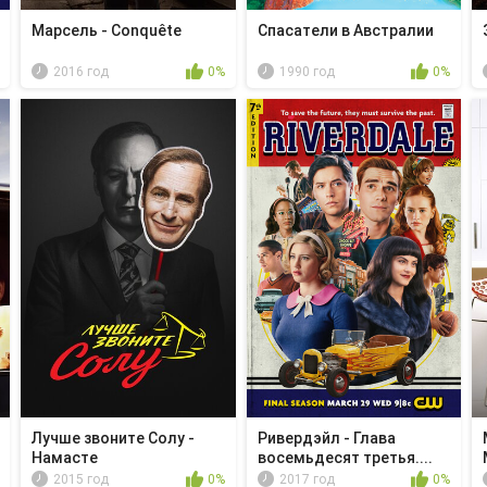
Марсель - Conquête
Спасатели в Австралии
2016 год
0%
1990 год
0%
Лучше звоните Солу -
Ривердэйл - Глава
Намасте
восемьдесят третья....
2015 год
0%
2017 год
0%