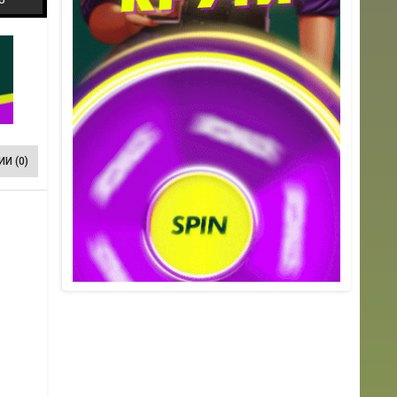
И (0)