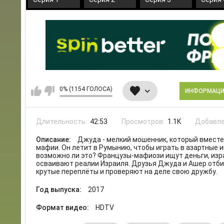
0% (1154 ГОЛОСА)
ИНФОРМАЦ
Длительность:
42:53
Просмотров:
1.1K
Добавле
Описание:
Джуда - мелкий мошенник, который вместе
мафии. Он летит в Румынию, чтобы играть в азартные 
возможно ли это? Французы-мафиози ищут деньги, из
осваивают реалии Израиля. Друзья Джуда и Ашер отби
крутые переплёты и проверяют на деле свою дружбу.
Год выпуска:
2017
Формат видео:
HDTV