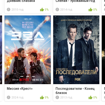
Дневник слабака
Слепая - Урожайный год
2010 год
0%
2014 год
0%
Миссия «Крест»
Последователи - Конец
близок
2024 год
0%
2013 год
0%