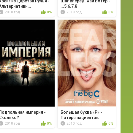
Крейг из Царства Ручья -
Шаг вперёд. Хай Вотер -
Альтернативн...
...5.6.7.8
2018 год
0%
2018 год
0%
Подпольная империя -
Большая буква «Р» -
Сколько?
Потеря пациентов
2010 год
0%
2010 год
0%