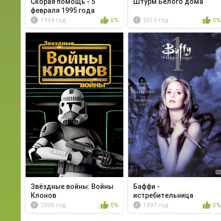
Скорая помощь - 5
Штурм Белого дома
февраля 1995 года
1994 год
0%
2013 год
0%
Звёздные войны: Войны
Баффи -
Клонов
истребительница
вампиров - Ку...
2008 год
0%
1997 год
0%