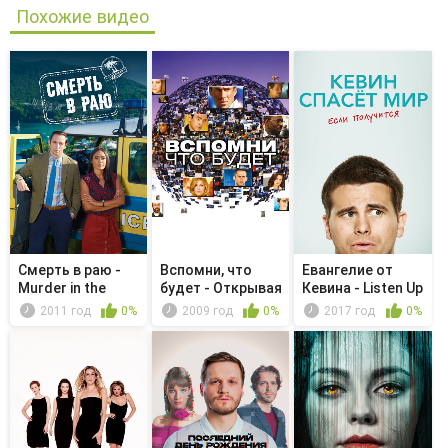
Похожие видео
Смерть в раю -
Вспомни, что
Евангелие от
Murder in the
будет - Открывая
Кевина - Listen Up
Polls
начало:...
2011 год
0%
2009 год
0%
2017 год
0%