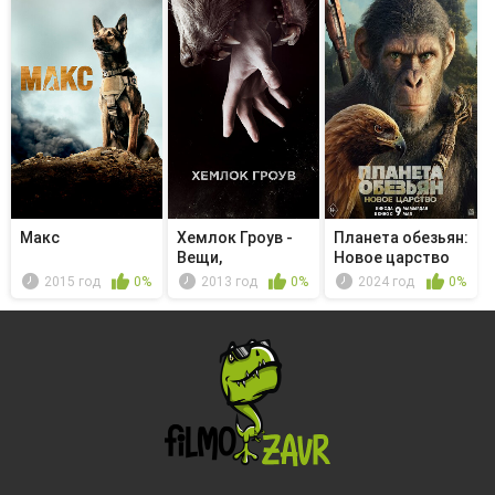
Макс
Хемлок Гроув -
Планета обезьян:
Вещи,
Новое царство
внушающие ужас
2015 год
0%
2013 год
0%
2024 год
0%