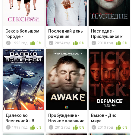
Секс в большом
Последний день
Наследие -
городе -
рождения
Прислушайся к
Идеальный под...
звуку моего ...
1998 год
0%
2024 год
0%
2018 год
0%
Далеко во
Пробуждение -
Вызов - Дно
Вселенной - В
Ночное плавание
мира
логове льва: ...
1999 год
0%
2012 год
0%
2013 год
0%