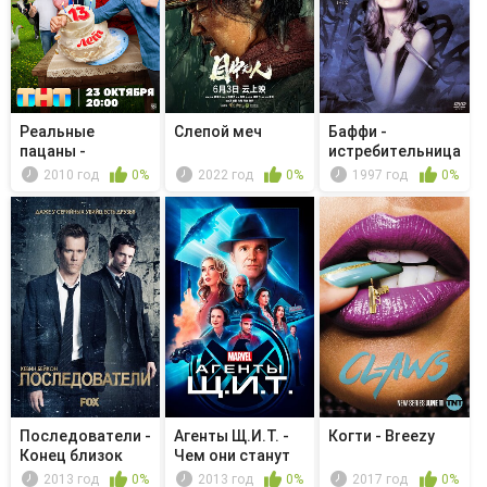
Реальные
Слепой меч
Баффи -
пацаны -
истребительница
Дежурный по
вампиров - Ку...
2010 год
0%
2022 год
0%
1997 год
0%
городу
Последователи -
Агенты Щ.И.Т. -
Когти - Breezy
Конец близок
Чем они станут
2013 год
0%
2013 год
0%
2017 год
0%