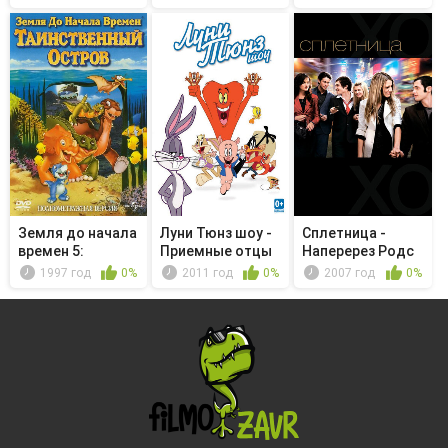
Земля до начала
Луни Тюнз шоу -
Сплетница -
времен 5:
Приемные отцы
Наперерез Родс
Таинственны...
1997 год
0%
2011 год
0%
2007 год
0%