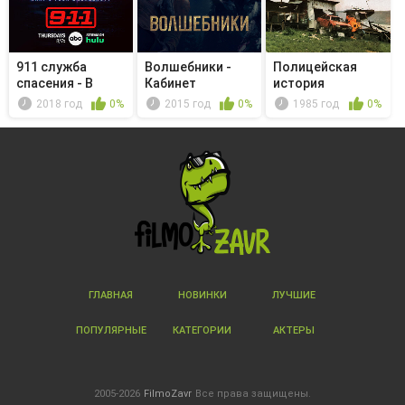
911 служба
Волшебники -
Полицейская
спасения - В
Кабинет
история
другой жизни
писателя
2018 год
0%
2015 год
0%
1985 год
0%
ГЛАВНАЯ
НОВИНКИ
ЛУЧШИЕ
ПОПУЛЯРНЫЕ
КАТЕГОРИИ
АКТЕРЫ
2005-2026
FilmoZavr
Все права защищены.