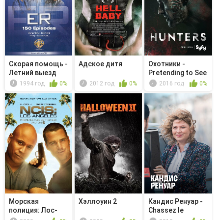
Скорая помощь -
Адское дитя
Охотники -
Летний выезд
Pretending to See
the Future
1994 год
0%
2012 год
0%
2016 год
0%
Морская
Хэллоуин 2
Кандис Ренуар -
полиция: Лос-
Chassez le
Анджелес -
naturel, i...