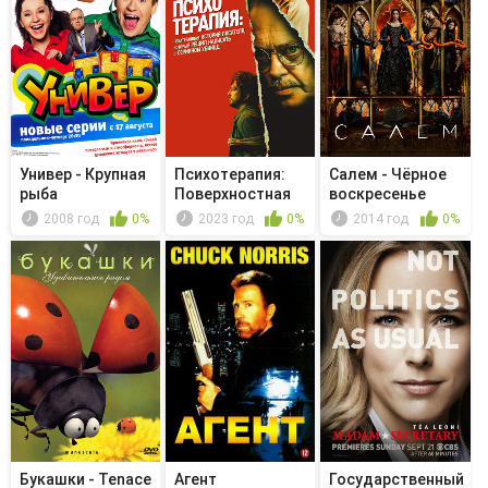
Универ - Крупная
Психотерапия:
Салем - Чёрное
рыба
Поверхностная
воскресенье
история п...
2008 год
0%
2023 год
0%
2014 год
0%
Букашки - Tenace
Агент
Государственный