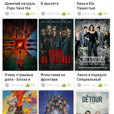
Щенячий патруль
В пролёте
Кина и Юк:
- Pups Save the
Пушистые
Hatch...
приключения
2013 год
0%
2008 год
0%
2023 год
0%
Очень странные
Испытания на
Закон и порядок:
дела - Блоха и
фронтире
Специальный
акробат
корпус -...
2016 год
0%
2025 год
0%
1999 год
0%