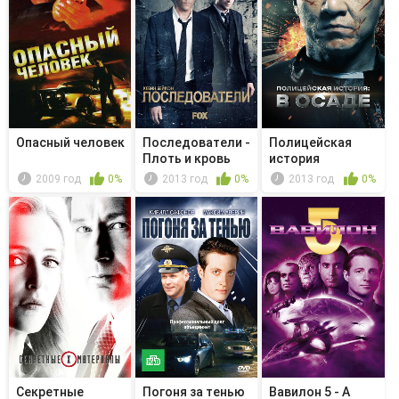
Опасный человек
Последователи -
Полицейская
Плоть и кровь
история
2009 год
0%
2013 год
0%
2013 год
0%
Секретные
Погоня за тенью
Вавилон 5 - А