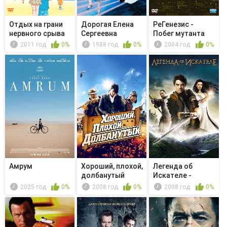
Отдых на грани
Дорогая Елена
РеГенезис -
нервного срыва
Сергеевна
Побег мутанта
2011 год
0%
1988 год
0%
2004 год
0%
Амрум
Хороший, плохой,
Легенда об
долбанутый
Искателе -
Гибельный
2025 год
0%
2008 год
0%
2008 год
0%