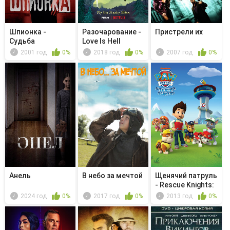
Шпионка -
Разочарование -
Пристрели их
Судьба
Love Is Hell
2001 год
0%
2018 год
0%
2007 год
0%
Анель
В небо за мечтой
Щенячий патруль
- Rescue Knights:
Que...
2024 год
0%
2017 год
0%
2013 год
0%