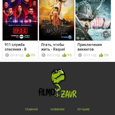
911 служба
Лгать, чтобы
Приключения
спасения - В
жить - Raquel
викингов
другой жизни
embarazada
2018 год
0%
2013 год
0%
2015 год
0%
ГЛАВНАЯ
НОВИНКИ
ЛУЧШИЕ