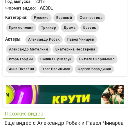
Год выпуска:
2013
Формат видео:
WEBDL
Категории:
Русские
Военный
Фантастика
Приключения
Триллер
Драма
Боевик
Актеры:
Александр Робак
Павел Чинарёв
Александр Метелкин
Екатерина Нестерова
Игорь Гордин
Полина Пушкарук
Виталия Корниенко
Анна Потебня
Олег Васильков
Сергей Бородинов
Похожие видео
Еще видео с Александр Робак и Павел Чинарёв