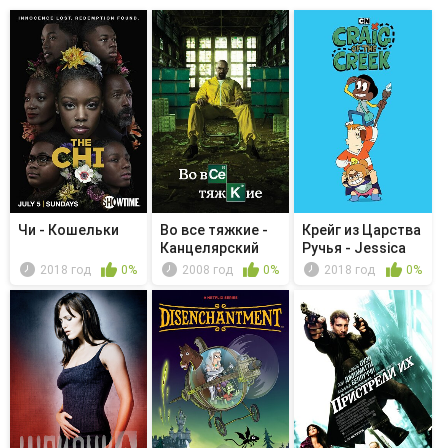
Чи - Кошельки
Во все тяжкие -
Крейг из Царства
Канцелярский
Ручья - Jessica
нож
Goes...
2018 год
0%
2008 год
0%
2018 год
0%