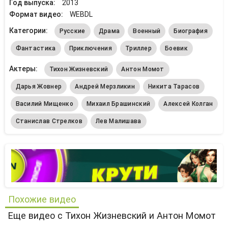
Год выпуска:
2013
Формат видео:
WEBDL
Категории:
Русские
Драма
Военный
Биография
Фантастика
Приключения
Триллер
Боевик
Актеры:
Тихон Жизневский
Антон Момот
Дарья Жовнер
Андрей Мерзликин
Никита Тарасов
Василий Мищенко
Михаил Брашинский
Алексей Колган
Станислав Стрелков
Лев Малишава
Похожие видео
Еще видео с Тихон Жизневский и Антон Момот