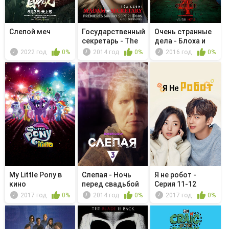
Слепой меч
Государственный
Очень странные
секретарь - The
дела - Блоха и
Coura...
акробат
2022 год
0%
2014 год
0%
2016 год
0%
My Little Pony в
Слепая - Ночь
Я не робот -
кино
перед свадьбой
Серия 11-12
2017 год
0%
2014 год
0%
2017 год
0%