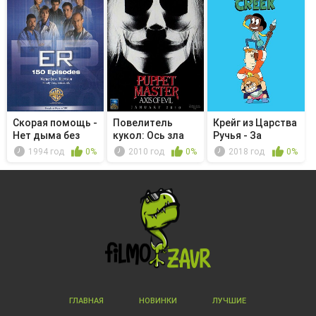
Скорая помощь -
Повелитель
Крейг из Царства
Нет дыма без
кукол: Ось зла
Ручья - За
огня
эстакадой
1994 год
0%
2010 год
0%
2018 год
0%
ГЛАВНАЯ
НОВИНКИ
ЛУЧШИЕ