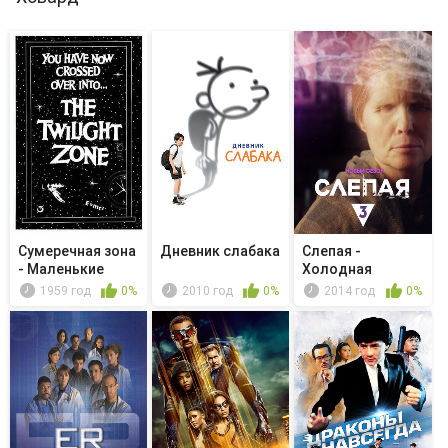
Сумеречная зона
Дневник слабака
Слепая -
- Маленькие
Холодная
люди
постель
1959 год
0%
2010 год
0%
2014 год
0%