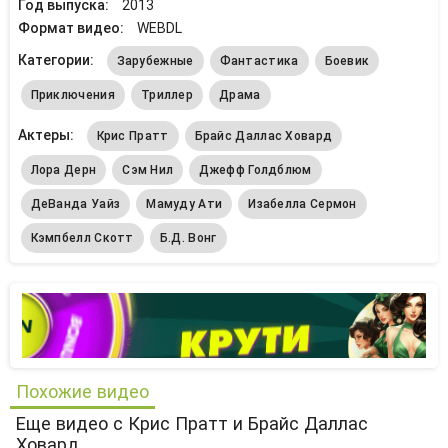
Год выпуска:
2013
Формат видео:
WEBDL
Категории:
Зарубежные
Фантастика
Боевик
Приключения
Триллер
Драма
Актеры:
Крис Пратт
Брайс Даллас Ховард
Лора Дерн
Сэм Нил
Джефф Голдблюм
ДеВанда Уайз
Мамуду Ати
Изабелла Сермон
Кэмпбелл Скотт
Б.Д. Вонг
Похожие видео
Еще видео с Крис Пратт и Брайс Даллас
Ховард