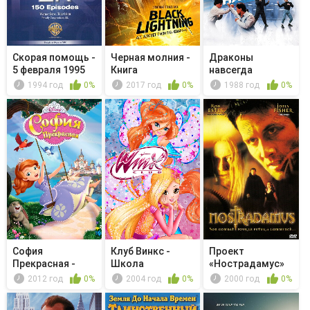
Скорая помощь -
Черная молния -
Драконы
5 февраля 1995
Книга
навсегда
года
объединения.
1994 год
0%
2017 год
0%
1988 год
0%
Гл...
София
Клуб Винкс -
Проект
Прекрасная -
Школа
«Нострадамус»
Школа ворожбы
волшебниц -
2012 год
0%
2004 год
0%
2000 год
0%
Нашест...