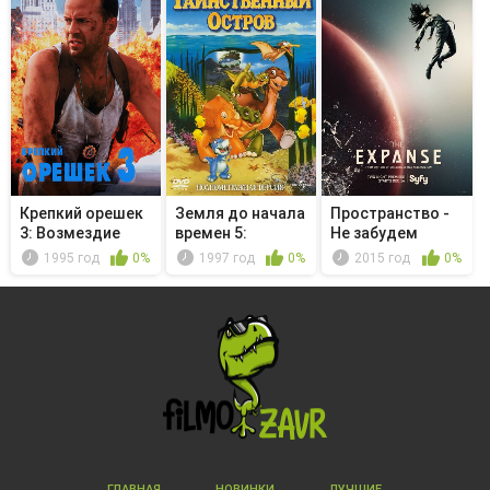
Крепкий орешек
Земля до начала
Пространство -
3: Возмездие
времен 5:
Не забудем
Таинственны...
«Кент»
1995 год
0%
1997 год
0%
2015 год
0%
ГЛАВНАЯ
НОВИНКИ
ЛУЧШИЕ