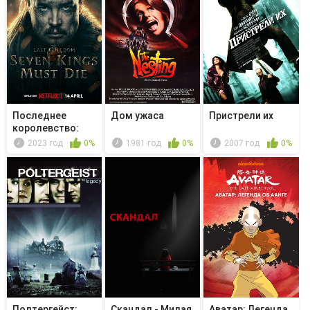
Последнее
Дом ужаса
Пристрели их
королевство:
Семь королей
2023 год
0%
1981 год
0%
2007 год
0%
д...
Полтергейст:
Скандал - Милая
Аватар: Легенда