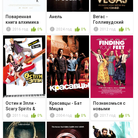
Поваренная
Анель
Вегас -
книга алхимика
Голливудский
финал
2016 год
0%
2024 год
0%
2012 год
0%
Остин и Элли -
Красавцы - Бат
Познакомься с
Scary Spirits &
Мицва
новыми
Spooky...
обстоятельствами
2011 год
0%
2004 год
0%
2017 год
0%