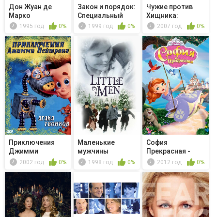
Дон Жуан де
Закон и порядок:
Чужие против
Марко
Специальный
Хищника:
корпус -...
Реквием
1995 год
0%
1999 год
0%
2007 год
0%
Приключения
Маленькие
София
Джимми
мужчины
Прекрасная -
Нейтрона,
Веселимся до
2002 год
0%
1998 год
0%
2012 год
0%
мальчика...
утра