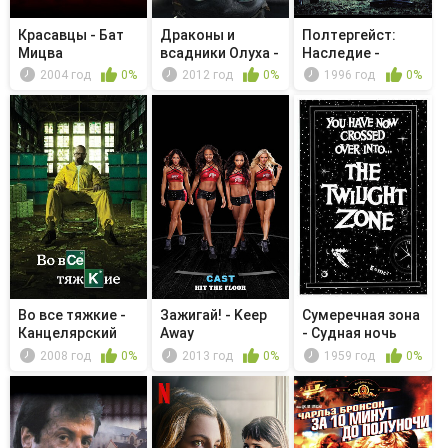
Красавцы - Бат
Драконы и
Полтергейст:
Мицва
всадники Олуха -
Наследие -
Викинг в п...
Интернирование
2004 год
0%
2012 год
0%
1996 год
0%
Во все тяжкие -
Зажигай! - Keep
Сумеречная зона
Канцелярский
Away
- Судная ночь
нож
2008 год
0%
2013 год
0%
1959 год
0%