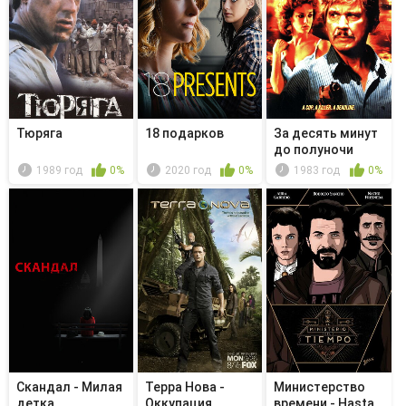
Тюряга
18 подарков
За десять минут
до полуночи
1989 год
0%
2020 год
0%
1983 год
0%
Скандал - Милая
Терра Нова -
Министерство
детка
Оккупация
времени - Hasta