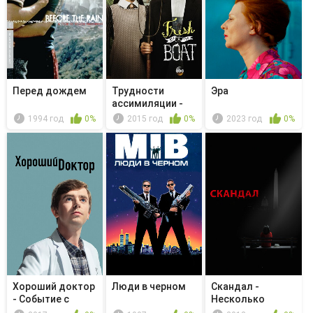
Перед дождем
Трудности
Эра
ассимиляции -
The Day After...
1994 год
0%
2015 год
0%
2023 год
0%
Хороший доктор
Люди в черном
Скандал -
- Событие с
Несколько
массовыми ...
хороших женщин