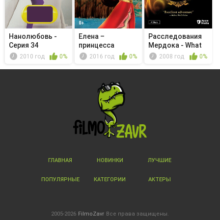
Нанолюбовь -
Елена –
Расследования
Серия 34
принцесса
Мердока - What
Авалора -
the Dick...
2010 год
0%
2016 год
0%
2008 год
0%
Королевст...
ГЛАВНАЯ
НОВИНКИ
ЛУЧШИЕ
ПОПУЛЯРНЫЕ
КАТЕГОРИИ
АКТЕРЫ
2005-2026
FilmoZavr
Все права защищены.