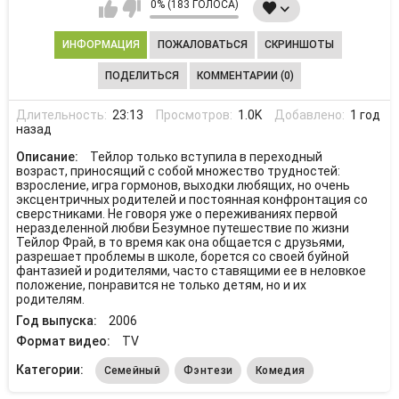
0% (183 ГОЛОСА)
ИНФОРМАЦИЯ
ПОЖАЛОВАТЬСЯ
СКРИНШОТЫ
ПОДЕЛИТЬСЯ
КОММЕНТАРИИ (0)
Длительность:
23:13
Просмотров:
1.0K
Добавлено:
1 год
назад
Описание:
Тейлор только вступила в переходный
возраст, приносящий с собой множество трудностей:
взросление, игра гормонов, выходки любящих, но очень
эксцентричных родителей и постоянная конфронтация со
сверстниками. Не говоря уже о переживаниях первой
неразделенной любви Безумное путешествие по жизни
Тейлор Фрай, в то время как она общается с друзьями,
разрешает проблемы в школе, борется со своей буйной
фантазией и родителями, часто ставящими ее в неловкое
положение, понравится не только детям, но и их
родителям.
Год выпуска:
2006
Формат видео:
TV
Категории:
Семейный
Фэнтези
Комедия