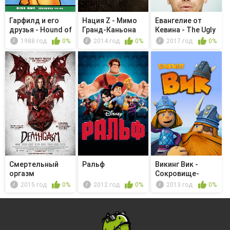
Гарфилд и его
Нация Z - Мимо
Евангелие от
друзья - Hound of
Гранд-Каньона
Кевина - The Ugly
the A...
мы не пр...
Sleep
1988 год
0%
2014 год
0%
2017 год
0%
Смертельный
Ральф
Викинг Вик -
оргазм
Сокровище-
невидимка
2015 год
0%
2012 год
0%
2013 год
0%