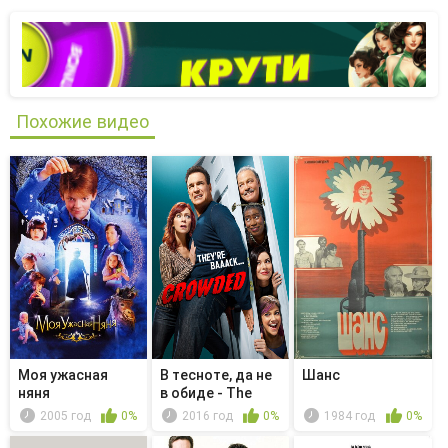
Похожие видео
Моя ужасная
В тесноте, да не
Шанс
няня
в обиде - The
Fixer
2005 год
0%
2016 год
0%
1984 год
0%