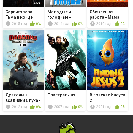
Сорвиголова -
Молодые и
Сбежавшая
Тьма в конце
голодные -
работа - Мама
тоннеля
Young & Sofia
Сутра
2015 год
0%
2014 год
0%
2010 год
0%
Драконы и
Пристрели их
В поисках Иисуса
всадники Олуха -
2
Викинг в п...
2012 год
0%
2007 год
0%
2021 год
0%