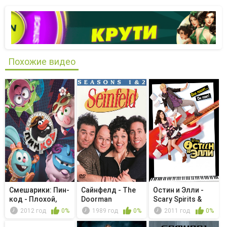
Похожие видео
Смешарики: Пин-
Сайнфелд - The
Остин и Элли -
код - Плохой,
Doorman
Scary Spirits &
хороший,...
Spooky...
2012 год
0%
1989 год
0%
2011 год
0%