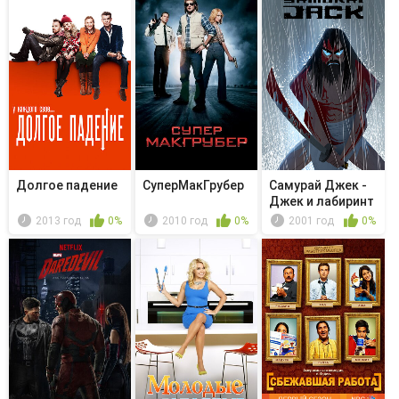
Долгое падение
СуперМакГрубер
Самурай Джек -
Джек и лабиринт
2013 год
0%
2010 год
0%
2001 год
0%