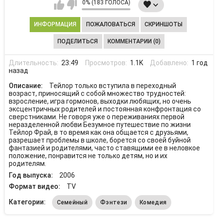
0% (183 ГОЛОСА)
ИНФОРМАЦИЯ
ПОЖАЛОВАТЬСЯ
СКРИНШОТЫ
ПОДЕЛИТЬСЯ
КОММЕНТАРИИ (0)
Длительность:
23:49
Просмотров:
1.1K
Добавлено:
1 год
назад
Описание:
Тейлор только вступила в переходный
возраст, приносящий с собой множество трудностей:
взросление, игра гормонов, выходки любящих, но очень
эксцентричных родителей и постоянная конфронтация со
сверстниками. Не говоря уже о переживаниях первой
неразделенной любви Безумное путешествие по жизни
Тейлор Фрай, в то время как она общается с друзьями,
разрешает проблемы в школе, борется со своей буйной
фантазией и родителями, часто ставящими ее в неловкое
положение, понравится не только детям, но и их
родителям.
Год выпуска:
2006
Формат видео:
TV
Категории:
Семейный
Фэнтези
Комедия