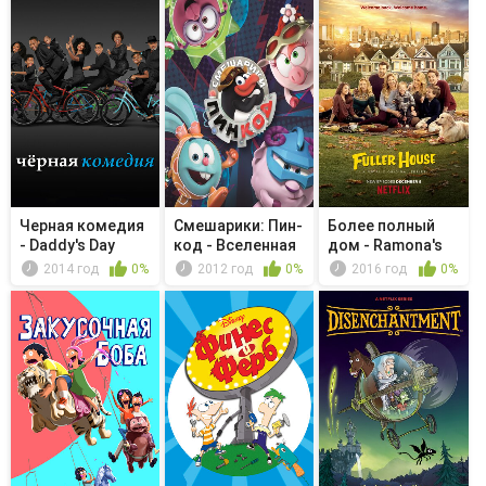
Черная комедия
Смешарики: Пин-
Более полный
- Daddy's Day
код - Вселенная
дом - Ramona's
под пр...
Not-So-Ep...
2014 год
0%
2012 год
0%
2016 год
0%