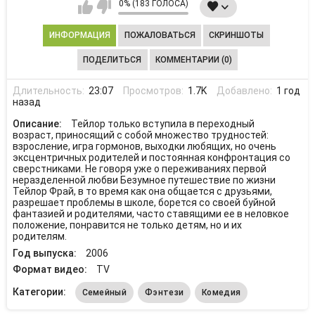
0% (183 ГОЛОСА)
ИНФОРМАЦИЯ
ПОЖАЛОВАТЬСЯ
СКРИНШОТЫ
ПОДЕЛИТЬСЯ
КОММЕНТАРИИ (0)
Длительность:
23:07
Просмотров:
1.7K
Добавлено:
1 год
назад
Описание:
Тейлор только вступила в переходный
возраст, приносящий с собой множество трудностей:
взросление, игра гормонов, выходки любящих, но очень
эксцентричных родителей и постоянная конфронтация со
сверстниками. Не говоря уже о переживаниях первой
неразделенной любви Безумное путешествие по жизни
Тейлор Фрай, в то время как она общается с друзьями,
разрешает проблемы в школе, борется со своей буйной
фантазией и родителями, часто ставящими ее в неловкое
положение, понравится не только детям, но и их
родителям.
Год выпуска:
2006
Формат видео:
TV
Категории:
Семейный
Фэнтези
Комедия