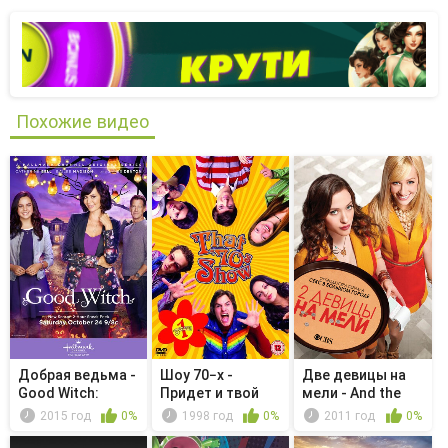
Похожие видео
Добрая ведьма -
Шоу 70−х -
Две девицы на
Good Witch:
Придет и твой
мели - And the
Secrets o...
черед
Wrecking...
2015 год
0%
1998 год
0%
2011 год
0%