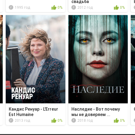
свадьба
1995 год
0%
2012 год
0%
Кандис Ренуар - L'Erreur
Наследие - Вот почему
Est Humaine
мы не доверяем ...
2013 год
0%
2018 год
0%