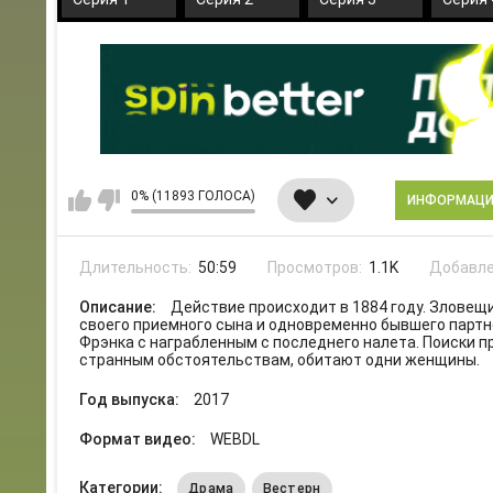
0% (11893 ГОЛОСА)
ИНФОРМАЦ
Длительность:
50:59
Просмотров:
1.1K
Добавле
Описание:
Действие происходит в 1884 году. Зловещи
своего приемного сына и одновременно бывшего партнер
Фрэнка с награбленным с последнего налета. Поиски пр
странным обстоятельствам, обитают одни женщины.
Год выпуска:
2017
Формат видео:
WEBDL
Категории:
Драма
Вестерн