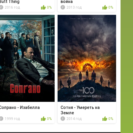
Butt Thing
война
2016 год
0%
2013 год
0%
Сопрано - Изабелла
Сотня - Умереть на
Земле
1999 год
0%
2014 год
0%