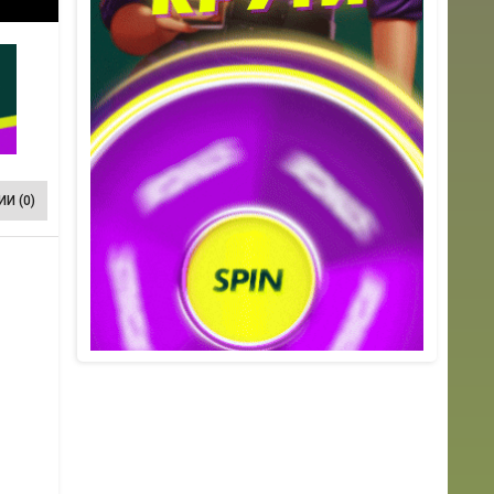
И (0)