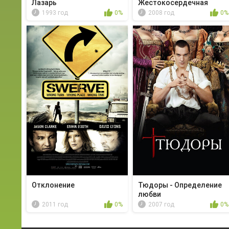
Лазарь
Жестокосердечная
Ханна
1993 год
0%
2008 год
0%
Отклонение
Тюдоры - Определение
любви
2011 год
0%
2007 год
0%