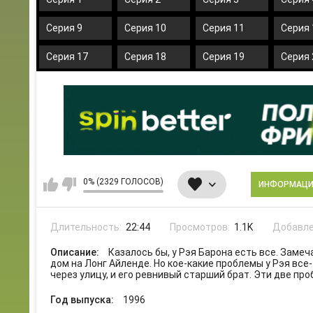
Серия 9
Серия 10
Серия 11
Серия 
Серия 17
Серия 18
Серия 19
Серия 
0% (2329 ГОЛОСОВ)
ИНФОРМАЦ
Длительность:
22:44
Просмотров:
1.1K
Добавле
Описание:
Казалось бы, у Рэя Барона есть все. Заме
дом на Лонг Айленде. Но кое-какие проблемы у Рэя вс
через улицу, и его ревнивый старший брат. Эти две пр
Год выпуска:
1996