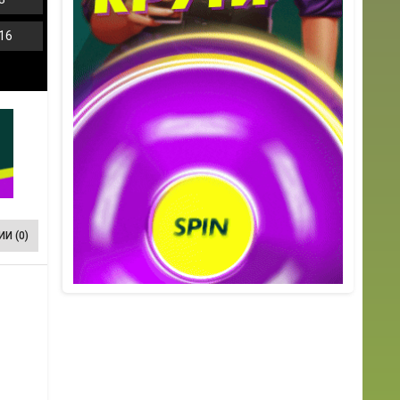
16
И (0)