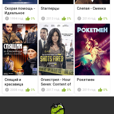
Скорая помощь -
Starперцы
Слепая - Сменка
Идеальное
соответствие
1994 год
0%
2013 год
0%
2014 год
0%
Спящий и
Огнестрел - Hour
Рокетмен
красавица
Seven: Content of
Th...
2008 год
0%
2017 год
0%
2019 год
0%