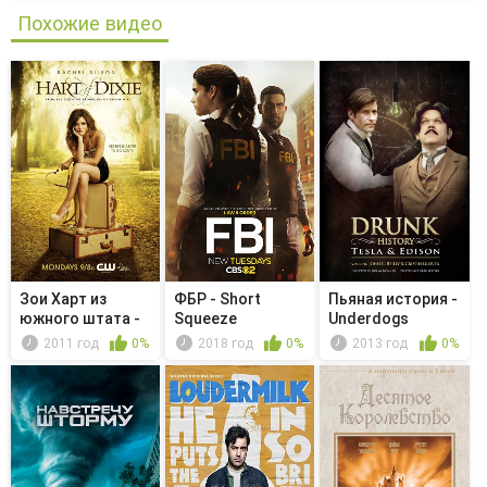
Похожие видео
Зои Харт из
ФБР - Short
Пьяная история -
южного штата -
Squeeze
Underdogs
Чудеса
2011 год
0%
2018 год
0%
2013 год
0%