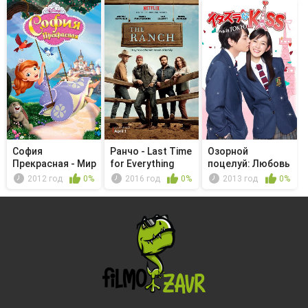
София
Ранчо - Last Time
Озорной
Прекрасная - Мир
for Everything
поцелуй: Любовь
мамочки
в Токио - Unm...
2012 год
0%
2016 год
0%
2013 год
0%