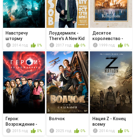
Навстречу
Лоудермилк -
Десятое
шторму
There's A New Kid
королевство -
in Town
Серия 09-10
2014 год
0%
2017 год
0%
1999 год
0%
Герои:
Волчок
Нация Z - Конец
Возрождение -
всему
Под маской
2015 год
0%
2025 год
0%
2014 год
0%