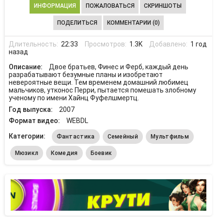
ИНФОРМАЦИЯ
ПОЖАЛОВАТЬСЯ
СКРИНШОТЫ
ПОДЕЛИТЬСЯ
КОММЕНТАРИИ (0)
Длительность:
22:33
Просмотров:
1.3K
Добавлено:
1 год
назад
Описание:
Двое братьев, Финес и Ферб, каждый день
разрабатывают безумные планы и изобретают
невероятные вещи. Тем временем домашний любимец
мальчиков, утконос Перри, пытается помешать злобному
ученому по имени Хайнц Фуфелшмертц.
Год выпуска:
2007
Формат видео:
WEBDL
Категории:
Фантастика
Семейный
Мультфильм
Мюзикл
Комедия
Боевик