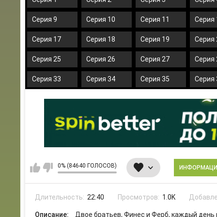
Серия 9
Серия 10
Серия 11
Серия 
Серия 17
Серия 18
Серия 19
Серия 
Серия 25
Серия 26
Серия 27
Серия 
Серия 33
Серия 34
Серия 35
Серия 
0% (84640 ГОЛОСОВ)
ИНФОРМАЦ
Длительность:
22:40
Просмотров:
1.0K
Добавле
Описание:
Двое братьев, Финес и Ферб, каждый ден