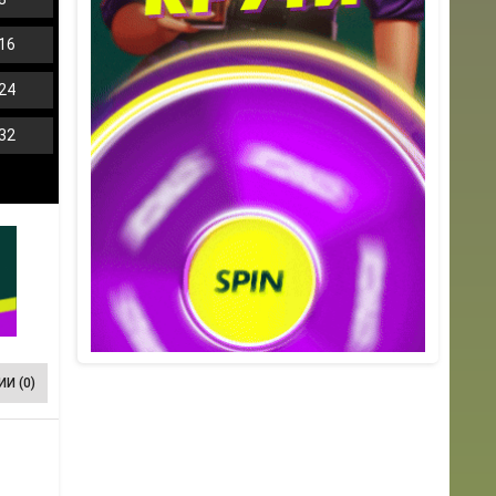
16
24
32
И (0)