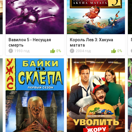
Вавилон 5 - Несущая
Король Лев 3: Хакуна
смерть
матата
1993 год
0%
2004 год
0%