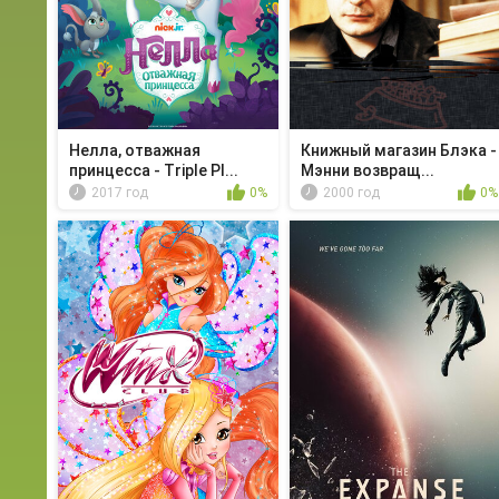
Нелла, отважная
Книжный магазин Блэка -
принцесса - Triple Pl...
Мэнни возвращ...
2017 год
0%
2000 год
0%