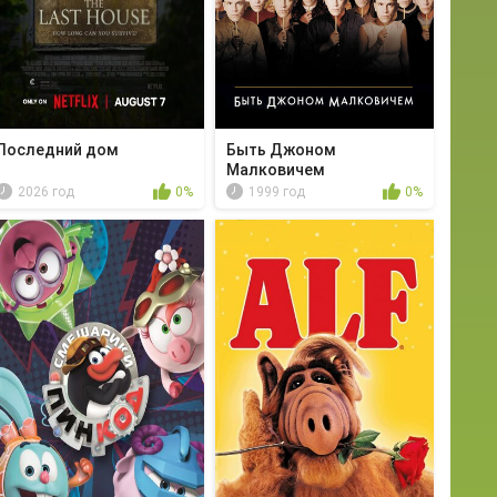
Последний дом
Быть Джоном
Малковичем
2026 год
0%
1999 год
0%