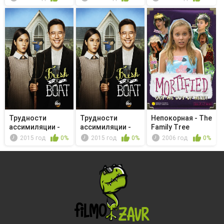
Трудности
Трудности
Непокорная - The
ассимиляции -
ассимиляции -
Family Tree
Good Morning ...
The Taming of...
2015 год
0%
2015 год
0%
2006 год
0%