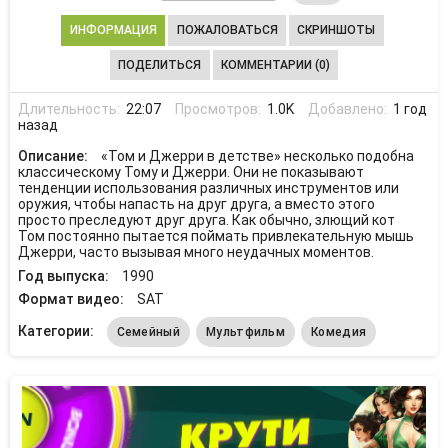
ИНФОРМАЦИЯ
ПОЖАЛОВАТЬСЯ
СКРИНШОТЫ
ПОДЕЛИТЬСЯ
КОММЕНТАРИИ (0)
Длительность:
22:07
Просмотров:
1.0K
Добавлено:
1 год
назад
Описание:
«Том и Джерри в детстве» несколько подобна
классическому Тому и Джерри. Они не показывают
тенденции использования различных инструментов или
оружия, чтобы напасть на друг друга, а вместо этого
просто преследуют друг друга. Как обычно, злющий кот
Том постоянно пытается поймать привлекательную мышь
Джерри, часто вызывая много неудачных моментов.
Год выпуска:
1990
Формат видео:
SAT
Категории:
Семейный
Мультфильм
Комедия