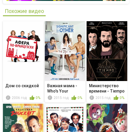
Похожие видео
Дом со скидкой
Важная мама -
Министерство
Who's Your
времени - Tiempo
Daddy?
de censura
2006 год
0%
2015 год
0%
2015 год
0%