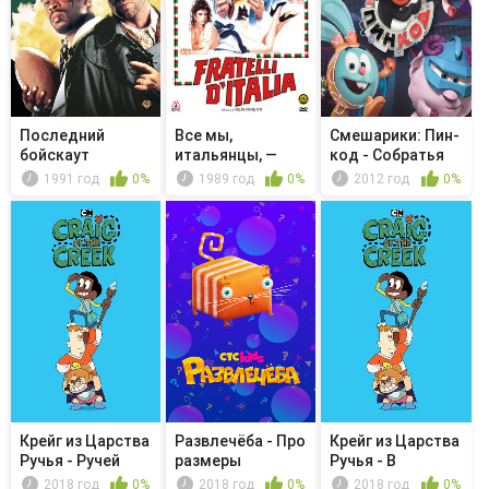
Последний
Все мы,
Смешарики: Пин-
бойскаут
итальянцы, —
код - Собратья
братья
по разу...
1991 год
0%
1989 год
0%
2012 год
0%
Крейг из Царства
Развлечёба - Про
Крейг из Царства
Ручья - Ручей
размеры
Ручья - В
Бернар...
вселенной
темноте
2018 год
0%
2018 год
0%
2018 год
0%