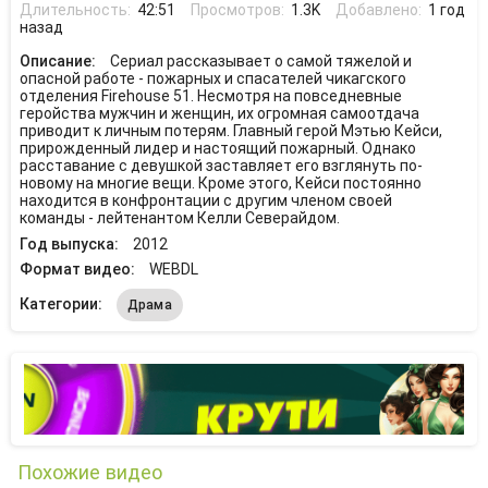
Длительность:
42:51
Просмотров:
1.3K
Добавлено:
1 год
назад
Описание:
Сериал рассказывает о самой тяжелой и
опасной работе - пожарных и спасателей чикагского
отделения Firehouse 51. Несмотря на повседневные
геройства мужчин и женщин, их огромная самоотдача
приводит к личным потерям. Главный герой Мэтью Кейси,
прирожденный лидер и настоящий пожарный. Однако
расставание с девушкой заставляет его взглянуть по-
новому на многие вещи. Кроме этого, Кейси постоянно
находится в конфронтации с другим членом своей
команды - лейтенантом Келли Северайдом.
Год выпуска:
2012
Формат видео:
WEBDL
Категории:
Драма
Похожие видео