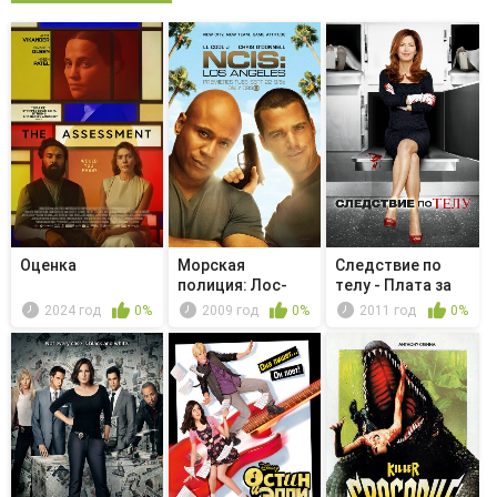
Оценка
Морская
Следствие по
полиция: Лос-
телу - Плата за
Анджелес -
насмешки
2024 год
0%
2009 год
0%
2011 год
0%
Glasnost