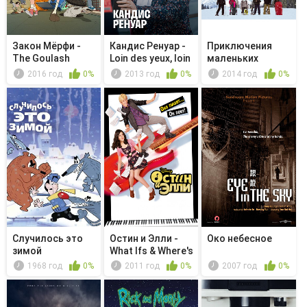
Закон Мёрфи -
Кандис Ренуар -
Приключения
The Goulash
Loin des yeux, loin
маленьких
Legacy/The ...
d...
итальянцев
2016 год
0%
2013 год
0%
2014 год
0%
Случилось это
Остин и Элли -
Око небесное
зимой
What Ifs & Where's
Austin
1968 год
0%
2011 год
0%
2007 год
0%