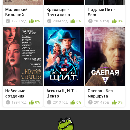
Маленький
Красавцы -
Подлый Пит -
Большой
Почти как в
Sam
Человек
Малибу
1970 год
0%
2004 год
0%
2015 год
0%
Небесные
Агенты Щ.И.Т. -
Слепая - Без
создания
Центр
маршрута
1994 год
0%
2013 год
0%
2014 год
0%