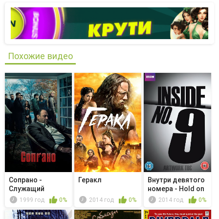
Похожие видео
Сопрано -
Геракл
Внутри девятого
Служащий
номера - Hold on
месяца
Tight!
1999 год
0%
2014 год
0%
2014 год
0%