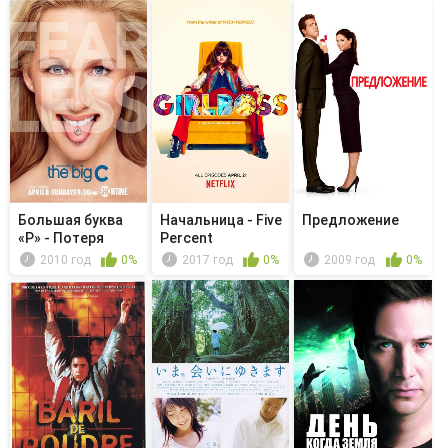
Большая буква
Начальница - Five
Предложение
«Р» - Потеря
Percent
пациентов
2010 год
0%
2017 год
0%
2009 год
0%