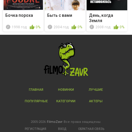
Бочка пороха
Быть с вами
День, когда
Земля
остановилась
1998 год
0%
2004 год
0%
2008 год
0%
ГЛАВНАЯ
НОВИНКИ
ЛУЧШИЕ
ПОПУЛЯРНЫЕ
КАТЕГОРИИ
АКТЕРЫ
2005-2026
FilmoZavr
Все права защищены.
РЕГИСТРАЦИЯ
ВХОД
ОБРАТНАЯ СВЯЗЬ