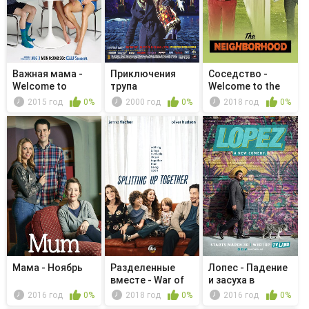
Важная мама -
Приключения
Соседство -
Welcome to
трупа
Welcome to the
Bonetown
Knockout
2015 год
0%
2000 год
0%
2018 год
0%
Мама - Ноябрь
Разделенные
Лопес - Падение
вместе - War of
и засуха в
the Wagners
Беверли-Хиллз
2016 год
0%
2018 год
0%
2016 год
0%