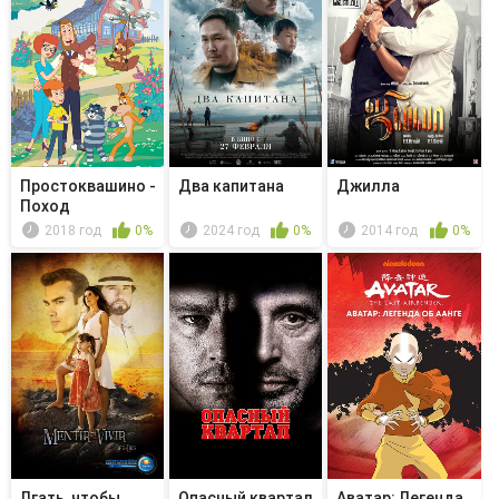
Простоквашино -
Два капитана
Джилла
Поход
2018 год
0%
2024 год
0%
2014 год
0%
Лгать, чтобы
Опасный квартал
Аватар: Легенда