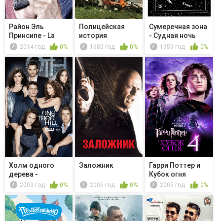
Район Эль
Полицейская
Сумеречная зона
Принсипе - La
история
- Судная ночь
noche más larga
2014 год
0%
1985 год
0%
1959 год
0%
Холм одного
Заложник
Гарри Поттер и
дерева -
Кубок огня
Будущее нас
2003 год
0%
2005 год
0%
2005 год
0%
наст...