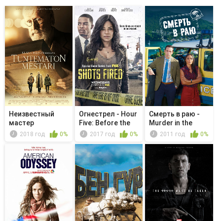
Неизвестный
Огнестрел - Hour
Смерть в раю -
мастер
Five: Before the
Murder in the
Storm
Polls
2018 год
0%
2017 год
0%
2011 год
0%