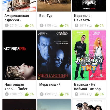
Американская
Бен-Гур
Каратель -
одиссея -
Наказать
Наживка
2015 год
0%
1959 год
0%
2017 год
0%
Настоящая
Мерцающий
Барвиха - Не
кровь - Побег
пойман - не вор
2008 год
0%
1996 год
0%
2009 год
0%