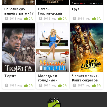
Соболезную
Вегас -
Груз
вашей утрате - 17
Голливудский
Unheard ...
финал
2018 год
0%
2012 год
0%
2016 год
0%
Тюряга
Молодые и
Черная молния -
голодные -
Книга секретов.
Young & Sofia
Глава...
1989 год
0%
2014 год
0%
2017 год
0%