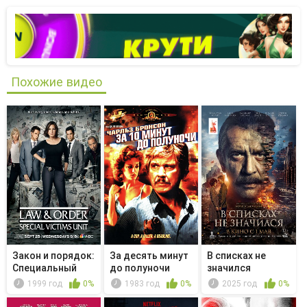
Похожие видео
Закон и порядок:
За десять минут
В списках не
Специальный
до полуночи
значился
корпус -...
1999 год
0%
1983 год
0%
2025 год
0%