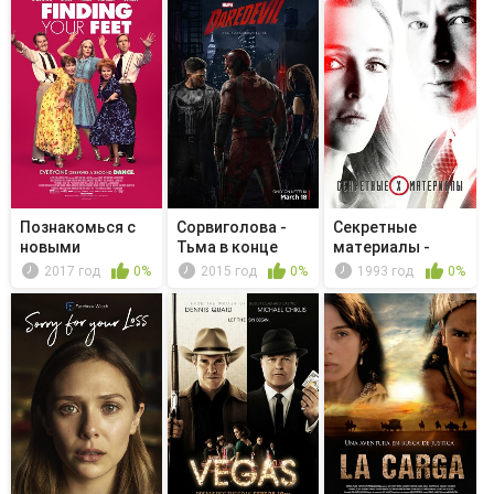
Познакомься с
Сорвиголова -
Секретные
новыми
Тьма в конце
материалы -
обстоятельствами
тоннеля
Последователи
2017 год
0%
2015 год
0%
1993 год
0%