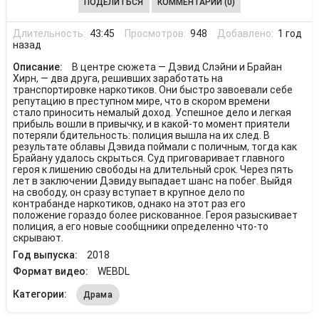
ПОДЕЛИТЬСЯ
КОММЕНТАРИИ (0)
Длительность:
43:45
Просмотров:
948
Добавлено:
1 год
назад
Описание:
В центре сюжета — Дэвид Слэйни и Брайан
Хирн, — два друга, решивших заработать на
транспортировке наркотиков. Они быстро завоевали себе
репутацию в преступном мире, что в скором времени
стало приносить немалый доход. Успешное дело и легкая
прибыль вошли в привычку, и в какой-то момент приятели
потеряли бдительность: полиция вышла на их след. В
результате облавы Дэвида поймали с поличным, тогда как
Брайану удалось скрыться. Суд приговаривает главного
героя к лишению свободы на длительный срок. Через пять
лет в заключении Дэвиду выпадает шанс на побег. Выйдя
на свободу, он сразу вступает в крупное дело по
контрабанде наркотиков, однако на этот раз его
положение гораздо более рискованное. Героя разыскивает
полиция, а его новые сообщники определенно что-то
скрывают.
Год выпуска:
2018
Формат видео:
WEBDL
Категории:
Драма