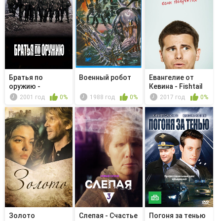
Братья по
Военный робот
Евангелие от
оружию -
Кевина - Fishtail
Последний
2001 год
0%
1988 год
0%
2017 год
0%
дозор
Золото
Слепая - Счастье
Погоня за тенью