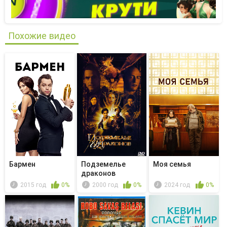
Похожие видео
Бармен
Подземелье
Моя семья
драконов
2015 год
0%
2000 год
0%
2024 год
0%