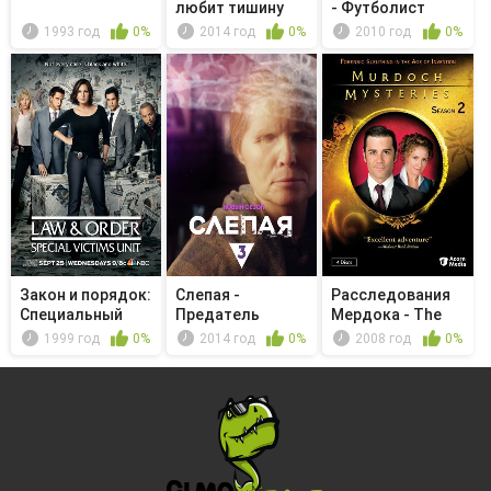
любит тишину
- Футболист
1993 год
0%
2014 год
0%
2010 год
0%
Закон и порядок:
Слепая -
Расследования
Специальный
Предатель
Мердока - The
корпус -...
Witches o...
1999 год
0%
2014 год
0%
2008 год
0%