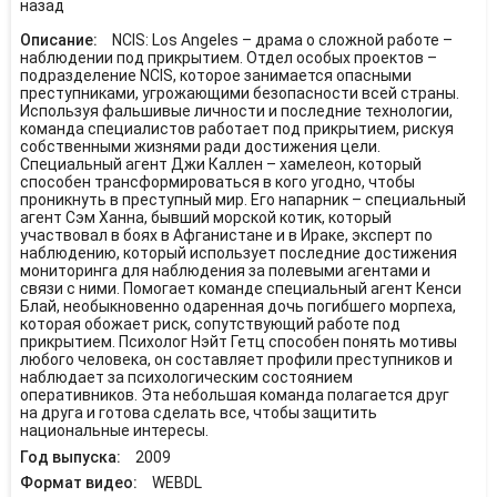
назад
Описание:
NCIS: Los Angeles – драма о сложной работе –
наблюдении под прикрытием. Отдел особых проектов –
подразделение NCIS, которое занимается опасными
преступниками, угрожающими безопасности всей страны.
Используя фальшивые личности и последние технологии,
команда специалистов работает под прикрытием, рискуя
собственными жизнями ради достижения цели.
Специальный агент Джи Каллен – хамелеон, который
способен трансформироваться в кого угодно, чтобы
проникнуть в преступный мир. Его напарник – специальный
агент Сэм Ханна, бывший морской котик, который
участвовал в боях в Афганистане и в Ираке, эксперт по
наблюдению, который использует последние достижения
мониторинга для наблюдения за полевыми агентами и
связи с ними. Помогает команде специальный агент Кенси
Блай, необыкновенно одаренная дочь погибшего морпеха,
которая обожает риск, сопутствующий работе под
прикрытием. Психолог Нэйт Гетц способен понять мотивы
любого человека, он составляет профили преступников и
наблюдает за психологическим состоянием
оперативников. Эта небольшая команда полагается друг
на друга и готова сделать все, чтобы защитить
национальные интересы.
Год выпуска:
2009
Формат видео:
WEBDL