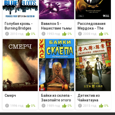
Голубая кровь -
Вавилон 5 -
Расследования
Burning Bridges
Нашествие тьмы
Мердока - The
Witches o...
2010 год
0%
1993 год
0%
2008 год
0%
Смерч
Байки из склепа -
Детектив из
Закопайте этого
Чайнатауна
кот...
1996 год
0%
1989 год
0%
2015 год
0%