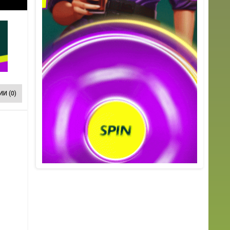
И (0)