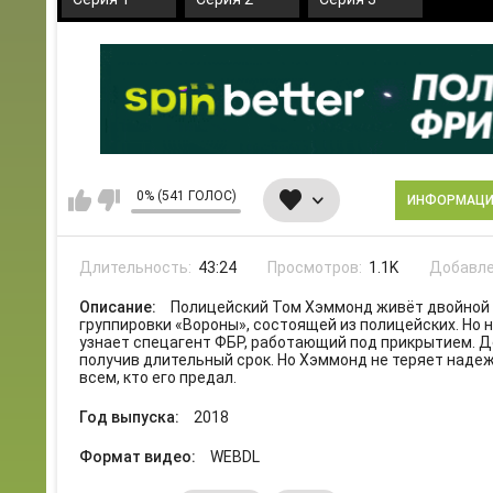
0% (541 ГОЛОС)
ИНФОРМАЦ
Длительность:
43:24
Просмотров:
1.1K
Добавле
Описание:
Полицейский Том Хэммонд живёт двойной 
группировки «Вороны», состоящей из полицейских. Но
узнает спецагент ФБР, работающий под прикрытием. Де
получив длительный срок. Но Хэммонд не теряет наде
всем, кто его предал.
Год выпуска:
2018
Формат видео:
WEBDL