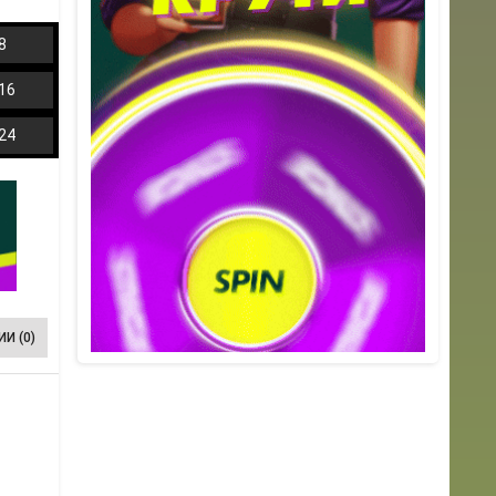
8
16
24
И (0)