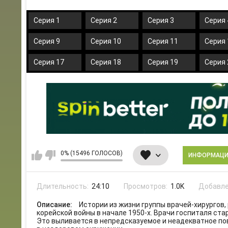
Серия 1
Серия 2
Серия 3
Серия 
Серия 9
Серия 10
Серия 11
Серия 
Серия 17
Серия 18
Серия 19
Серия 
0% (15496 ГОЛОСОВ)
ИНФОРМАЦ
Длительность:
24:10
Просмотров:
1.0K
Добавле
Описание:
Истории из жизни группы врачей-хирургов
корейской войны в начале 1950-х. Врачи госпиталя ст
Это выливается в непредсказуемое и неадекватное по