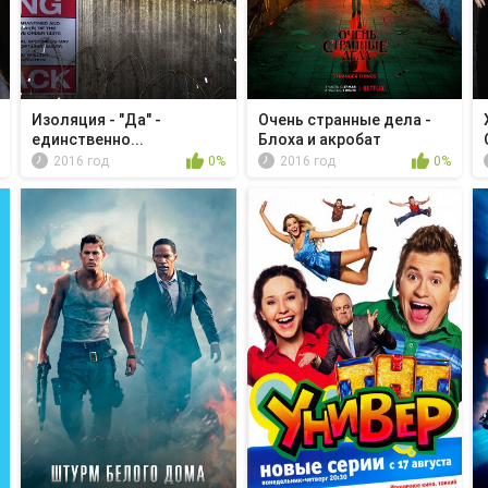
Изоляция - "Да" -
Очень странные дела -
единственно...
Блоха и акробат
2016 год
0%
2016 год
0%