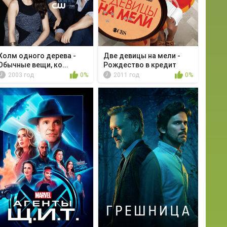
Холм одного дерева -
Две девицы на мели -
Обычные вещи, ко...
Рождество в кредит
2003 год
0%
2011 год
0%