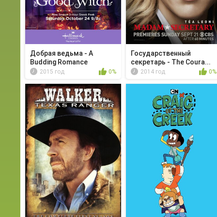
Добрая ведьма - A
Государственный
Budding Romance
секретарь - The Coura...
2015 год
0%
2014 год
0%