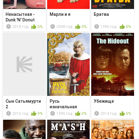
Ненасытная -
Марли и я
Братва
Dunk 'N' Donut
2018 год
0%
2008 год
0%
1996 год
0%
Сын Сатьямурти
Русь
Убежище
2
изначальная
2016 год
0%
1985 год
0%
2014 год
0%