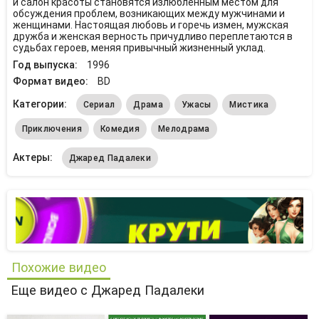
и салон красоты становятся излюбленным местом для
обсуждения проблем, возникающих между мужчинами и
женщинами. Настоящая любовь и горечь измен, мужская
дружба и женская верность причудливо переплетаются в
судьбах героев, меняя привычный жизненный уклад.
Год выпуска:
1996
Формат видео:
BD
Категории:
Сериал
Драма
Ужасы
Мистика
Приключения
Комедия
Мелодрама
Актеры:
Джаред Падалеки
Похожие видео
Еще видео с Джаред Падалеки