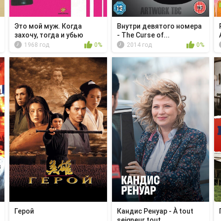
Это мой муж. Когда
Внутри девятого номера
захочу, тогда и убью
- The Curse of...
1968 год
0%
2014 год
0%
Герой
Кандис Ренуар - À tout
seigneur tout ...