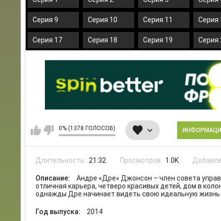
Серия 9
Серия 10
Серия 11
Серия 
Серия 17
Серия 18
Серия 19
Серия 
0% (1378 ГОЛОСОВ)
ИНФОРМАЦ
Длительность:
21:32
Просмотров:
1.0K
Добавле
Описание:
Андре «Дре» Джонсон – член совета упра
отличная карьера, четверо красивых детей, дом в коло
однажды Дре начинает видеть свою идеальную жизнь
Год выпуска:
2014