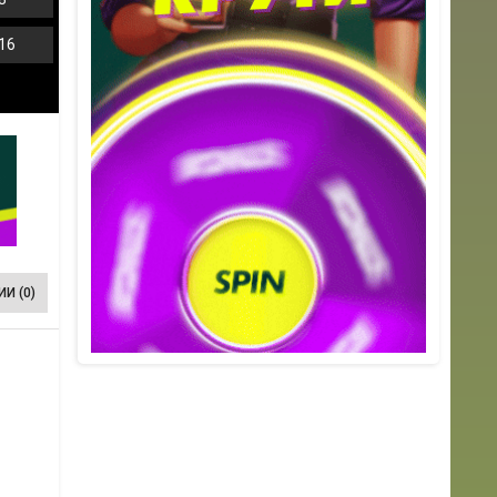
16
И (0)