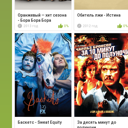
Оранжевый — хит сезона
Обитель лжи - Истина
- Бора Бора Бора
2013 год
0%
2012 год
0%
Баскетс - Sweat Equity
За десять минут до
полуночи