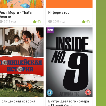
Рик и Морти - That's
Информатор
Amorte
2013 год
0%
2009 год
0%
Полицейская история
Внутри девятого номера
- 12 дней Крис...