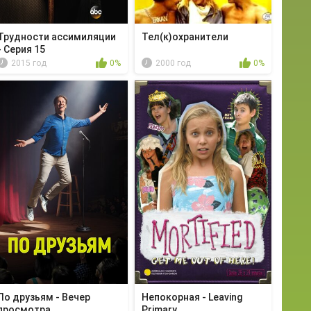
Трудности ассимиляции
Тел(к)охранители
- Серия 15
2015 год
0%
2000 год
0%
По друзьям - Вечер
Непокорная - Leaving
просмотра
Primary