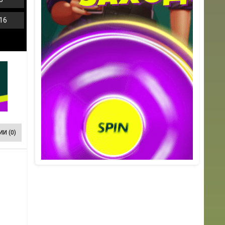
16
И (0)