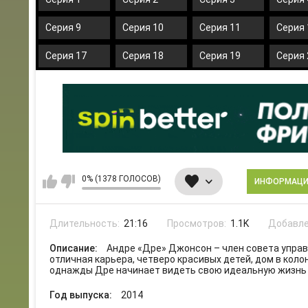
Серия 9
Серия 10
Серия 11
Серия 
Серия 17
Серия 18
Серия 19
Серия 
0% (1378 ГОЛОСОВ)
ИНФОРМАЦ
Длительность:
21:16
Просмотров:
1.1K
Добавле
Описание:
Андре «Дре» Джонсон – член совета упра
отличная карьера, четверо красивых детей, дом в коло
однажды Дре начинает видеть свою идеальную жизнь
Год выпуска:
2014