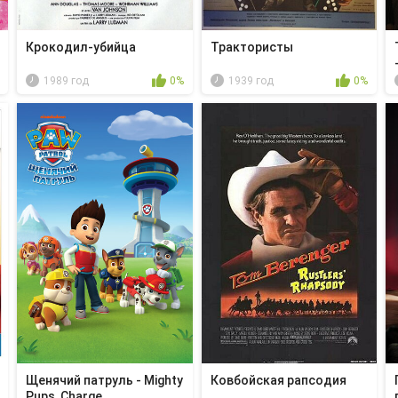
Крокодил-убийца
Трактористы
1989 год
0%
1939 год
0%
Щенячий патруль - Mighty
Ковбойская рапсодия
Pups, Charge...