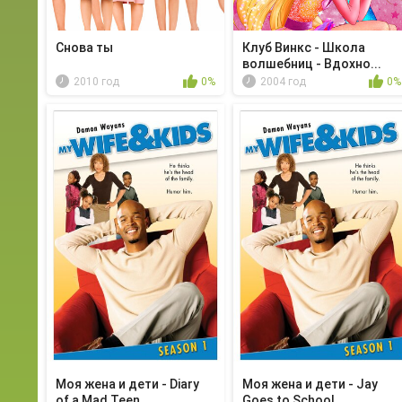
Снова ты
Клуб Винкс - Школа
волшебниц - Вдохно...
2010 год
0%
2004 год
0%
Моя жена и дети - Diary
Моя жена и дети - Jay
of a Mad Teen
Goes to School