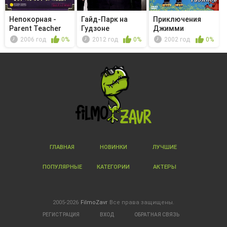
Непокорная -
Гайд-Парк на
Приключения
Parent Teacher
Гудзоне
Джимми
Night
Нейтрона,
2006 год
0%
2012 год
0%
2002 год
0%
мальчика...
ГЛАВНАЯ
НОВИНКИ
ЛУЧШИЕ
ПОПУЛЯРНЫЕ
КАТЕГОРИИ
АКТЕРЫ
2005-2026
FilmoZavr
Все права защищены.
РЕГИСТРАЦИЯ
ВХОД
ОБРАТНАЯ СВЯЗЬ