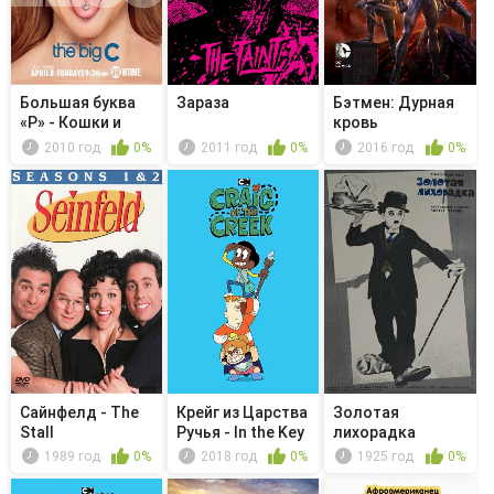
Большая буква
Зараза
Бэтмен: Дурная
«Р» - Кошки и
кровь
собаки
2010 год
0%
2011 год
0%
2016 год
0%
Сайнфелд - The
Крейг из Царства
Золотая
Stall
Ручья - In the Key
лихорадка
o...
1989 год
0%
2018 год
0%
1925 год
0%